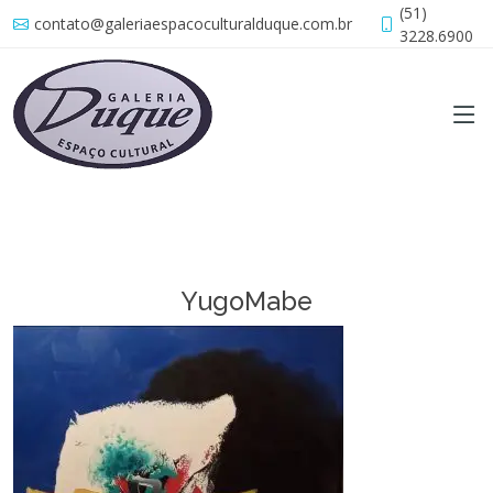
(51)
contato@galeriaespacoculturalduque.com.br
3228.6900
YugoMabe