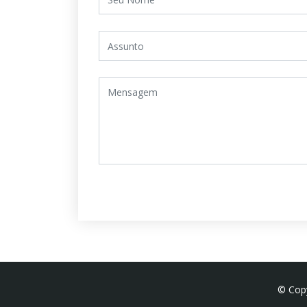
© Cop