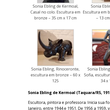
Sonia Ebling de Kermoal,
Sonia Ebli
Casal no colo. Escultura em
Escultura em 
bronze – 35 cm x 17 cm
– 13 cm
Sonia Ebling, Rinoceronte,
Sonia Eblin
escultura em bronze – 60 x
Sofia, escult
125
34 x
Sonia Ebling de Kermoal (Taquara/RS, 1918
Escultora, pintora e professora. Inicia sua 
Janeiro, entre 1944 e 1951. De 1956 a 1959, 