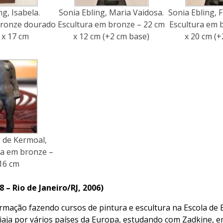
ng, Isabela.
Sonia Ebling, Maria Vaidosa.
Sonia Ebling, F
bronze dourado
Escultura em bronze – 22 cm
Escultura em 
 x 17 cm
x 12 cm (+2 cm base)
x 20 cm (+
g de Kermoal,
ura em bronze –
 16 cm
 – Rio de Janeiro/RJ, 2006)
formação fazendo cursos de pintura e escultura na Escola de 
viaja por vários países da Europa, estudando com Zadkine, em