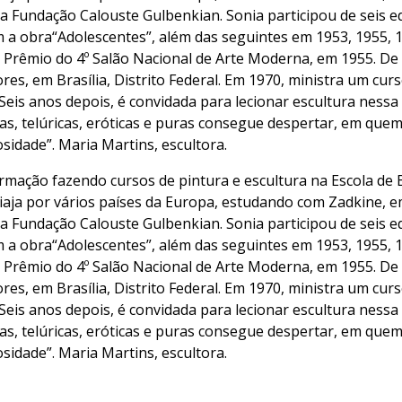
a Fundação Calouste Gulbenkian. Sonia participou de seis ed
com a obra“Adolescentes”, além das seguintes em 1953, 1955, 
Prêmio do 4º Salão Nacional de Arte Moderna, em 1955. De vo
ores, em Brasília, Distrito Federal. Em 1970, ministra um cu
 Seis anos depois, é convidada para lecionar escultura nessa
has, telúricas, eróticas e puras consegue despertar, em qu
osidade”. Maria Martins, escultora.
formação fazendo cursos de pintura e escultura na Escola de 
viaja por vários países da Europa, estudando com Zadkine, em
a Fundação Calouste Gulbenkian. Sonia participou de seis ed
com a obra“Adolescentes”, além das seguintes em 1953, 1955, 
Prêmio do 4º Salão Nacional de Arte Moderna, em 1955. De vo
ores, em Brasília, Distrito Federal. Em 1970, ministra um cu
 Seis anos depois, é convidada para lecionar escultura nessa
has, telúricas, eróticas e puras consegue despertar, em qu
osidade”. Maria Martins, escultora.