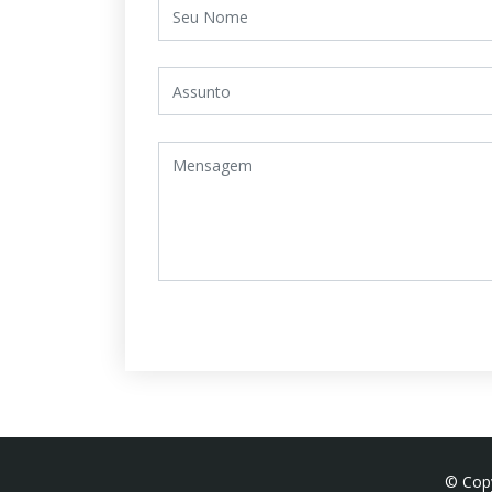
© Cop