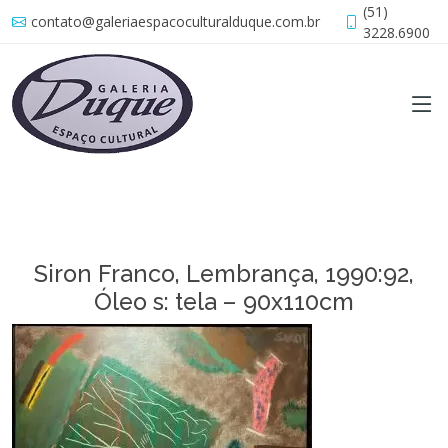
(51)
contato@galeriaespacoculturalduque.com.br
3228.6900
Siron Franco, Lembrança, 1990:92,
Óleo s: tela – 90x110cm