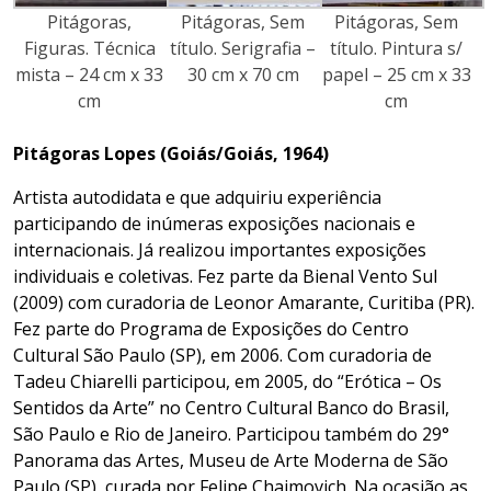
Pitágoras,
Pitágoras, Sem
Pitágoras, Sem
Figuras. Técnica
título. Serigrafia –
título. Pintura s/
mista – 24 cm x 33
30 cm x 70 cm
papel – 25 cm x 33
cm
cm
Pitágoras Lopes (
Goiás/Goiás
, 1964)
Artista autodidata e que adquiriu experiência
participando de inúmeras exposições nacionais e
internacionais. Já realizou importantes exposições
individuais e coletivas. Fez parte da Bienal Vento Sul
(2009) com curadoria de Leonor Amarante, Curitiba (PR).
Fez parte do Programa de Exposições do Centro
Cultural São Paulo (SP), em 2006. Com curadoria de
Tadeu Chiarelli participou, em 2005, do “Erótica – Os
Sentidos da Arte” no Centro Cultural Banco do Brasil,
São Paulo e Rio de Janeiro. Participou também do 29°
Panorama das Artes, Museu de Arte Moderna de São
Paulo (SP), curada por Felipe Chaimovich. Na ocasião as