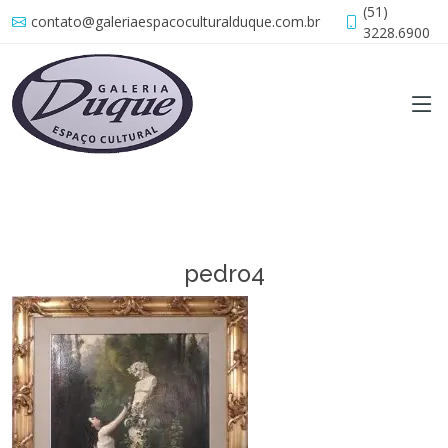
(51)
contato@galeriaespacoculturalduque.com.br
3228.6900
pedro4