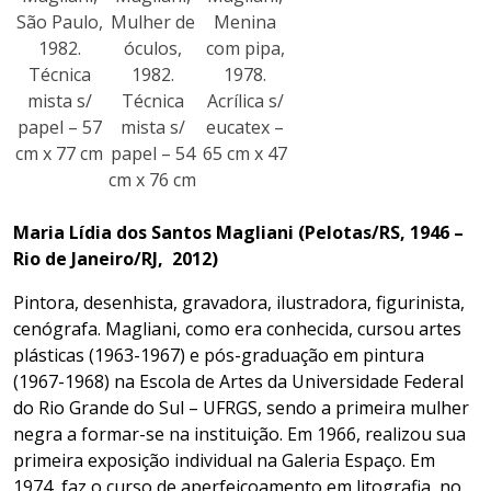
São Paulo,
Mulher de
Menina
1982.
óculos,
com pipa,
Técnica
1982.
1978.
mista s/
Técnica
Acrílica s/
papel – 57
mista s/
eucatex –
cm x 77 cm
papel – 54
65 cm x 47
cm x 76 cm
Maria Lídia dos Santos Magliani (Pelotas/RS, 1946 –
Rio de Janeiro/RJ, 2012)
Pintora, desenhista, gravadora, ilustradora, figurinista,
cenógrafa. Magliani, como era conhecida, cursou artes
plásticas (1963-1967) e pós-graduação em pintura
(1967-1968) na Escola de Artes da Universidade Federal
do Rio Grande do Sul – UFRGS, sendo a primeira mulher
negra a formar-se na instituição. Em 1966, realizou sua
primeira exposição individual na Galeria Espaço. Em
1974, faz o curso de aperfeiçoamento em litografia, no