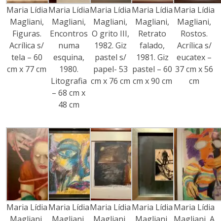
Maria Lídia
Maria Lídia
Maria Lídia
Maria Lídia
Maria Lídia
Magliani,
Magliani,
Magliani,
Magliani,
Magliani,
Figuras.
Encontros
O grito III,
Retrato
Rostos.
Acrílica s/
numa
1982. Giz
falado,
Acrílica s/
tela – 60
esquina,
pastel s/
1981. Giz
eucatex –
cm x 77 cm
1980.
papel- 53
pastel – 60
37 cm x 56
Litografia
cm x 76 cm
cm x 90 cm
cm
– 68 cm x
48 cm
Maria Lídia
Maria Lídia
Maria Lídia
Maria Lídia
Maria Lídia
Magliani,
Magliani,
Magliani,
Magliani,
Magliani, A