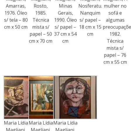
Amarras,
Rosto,
Minas
Nosferatu.
mulher no
1976. Óleo
1985.
Gerais,
Nanquim
sofá e
s/ tela – 80
Técnica
1990. Óleo
s/ papel –
algumas
cm x 50 cm
mista s/
s/ papel –
18 cm x 15
preocupaçõe
papel – 50
37 cm x 54
cm
1982.
cm x 70 cm
cm
Técnica
mista s/
papel – 76
cm x 55 cm
Maria Lídia
Maria Lídia
Maria Lídia
Magliani,
Magliani,
Magliani,