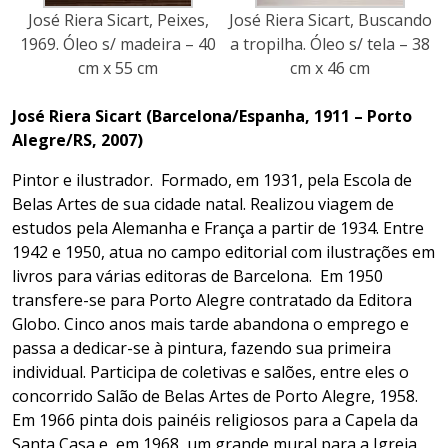
José Riera Sicart, Peixes,
José Riera Sicart, Buscando
1969. Óleo s/ madeira – 40
a tropilha. Óleo s/ tela – 38
cm x 55 cm
cm x 46 cm
José Riera Sicart (Barcelona/Espanha, 1911 – Porto
Alegre/RS, 2007)
Pintor e ilustrador. Formado, em 1931, pela Escola de
Belas Artes de sua cidade natal. Realizou viagem de
estudos pela Alemanha e França a partir de 1934. Entre
1942 e 1950, atua no campo editorial com ilustrações em
livros para várias editoras de Barcelona. Em 1950
transfere-se para Porto Alegre contratado da Editora
Globo. Cinco anos mais tarde abandona o emprego e
passa a dedicar-se à pintura, fazendo sua primeira
individual. Participa de coletivas e salões, entre eles o
concorrido Salão de Belas Artes de Porto Alegre, 1958.
Em 1966 pinta dois painéis religiosos para a Capela da
Santa Casa e, em 1968, um grande mural para a Igreja