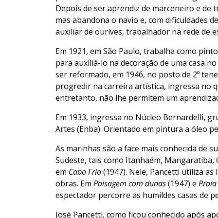
Depois de ser aprendiz de marceneiro e de tr
mas abandona o navio e, com dificuldades de s
auxiliar de ourives, trabalhador na rede de e
Em 1921, em São Paulo, trabalha como pintor
para auxiliá-lo na decoração de uma casa no 
ser reformado, em 1946, no posto de 2º tene
progredir na carreira artística, ingressa no
entretanto, não lhe permitem um aprendizado
Em 1933, ingressa no Núcleo Bernardelli, gr
Artes (Enba). Orientado em pintura a óleo p
As marinhas são a face mais conhecida de su
Sudeste, tais como Itanhaém, Mangaratiba, 
em
Cabo Frio
(1947). Nele, Pancetti utiliza 
obras. Em
Paisagem com dunas
(1947) e
Praia
espectador percorre as humildes casas de pe
José Pancetti, como ficou conhecido após 