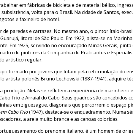
abalhar em fábricas de bicicleta e de material bélico, ingr
ubsistência, volta para o Brasil. Na cidade de Santos, execu
sgotos e faxineiro de hotel.
 de paredes e cartazes. No mesmo ano, o pintor ítalo-brasil
Guarujá, litoral de São Paulo. Em 1922, alista-se na Marinh
nte. Em 1925, servindo no encouraçado Minas Gerais, pinta
 quadro de pintores da Companhia de Praticantes e Especiali
 artístico regular.
upo formado por jovens que lutam pela reformulação do ensi
elo artista polonês Bruno Lechowski (1887-1941), adquire té
a produção. Nelas se refletem a experiência de marinheiro e
Cabo Frio e Arraial do Cabo. Seus quadros são concebidos c
as linhas em ziguezague, diagonais que percorrem o espaço p
 em Cabo Frio
(1947), destaca-se o enquadramento. Numa séri
scadores, a areia muito branca e as canoas coloridas.
aportuguesamento do prenome italiano, é um homem de orig