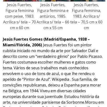
Jesús Fuertes,
Jesús Fuertes,
Jesús Fuertes,
Figura feminina
Figura feminina e
Figura feminina,
com peixe, 1983.
antúrios, 1985.
1983. Acrílica s/
Acrílica s/ tela – 70
Acrílica s/ tela – 66
tela – 70,5 cm x 60
cm x 60 cm
cm x 55 cm
cm
Jesús Fuertes Gomes (Madrid/Espanha, 1938 –
Miami/Flórida, 2006)
Jesus Fuertes foi um pintor
cubista iniciado no mundo da arte por Salvador Dalí e
descrito como um “verdadeiro gênio” por Pablo Picasso.
Fuertes costumava escolher mulheres e gatos como
tema. Vários de seus trabalhos mais conhecidos
envolvem o uso de tons de azul, o que lhe rendeu o
apelido de “Pintor de Azul”. Wikipedia . Sua família, de
convicções republicanas, deixou a Espanha para morar
na Bélgica, em 1944. Viveu em diversas cidades
europeias durante sua juventude. Estudou história da
arte, na universidade parisiense da Sorbonne.Morou em