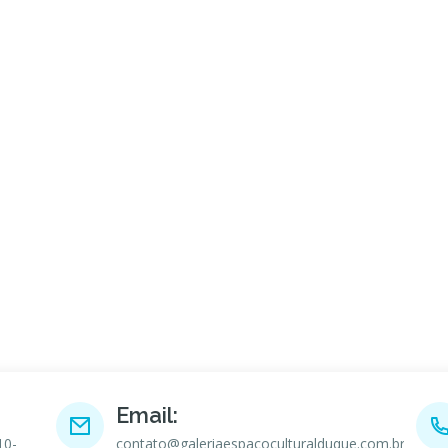
Email:
10-
contato@galeriaespacoculturalduque.com.br