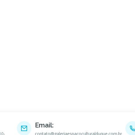
Email:
10-
contato@galeriaespacoculturalduque.com.br