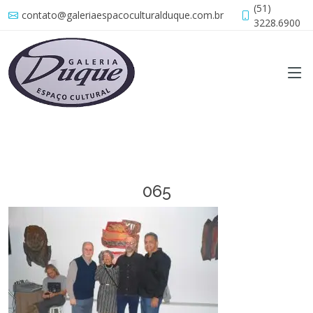
(51)
contato@galeriaespacoculturalduque.com.br
3228.6900
065