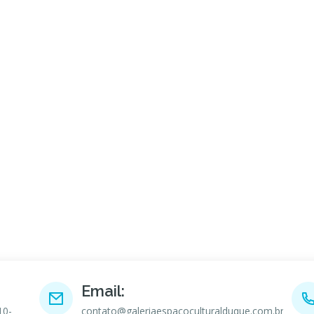
Email:
10-
contato@galeriaespacoculturalduque.com.br