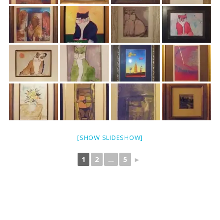
[SHOW SLIDESHOW]
1
2
...
5
►