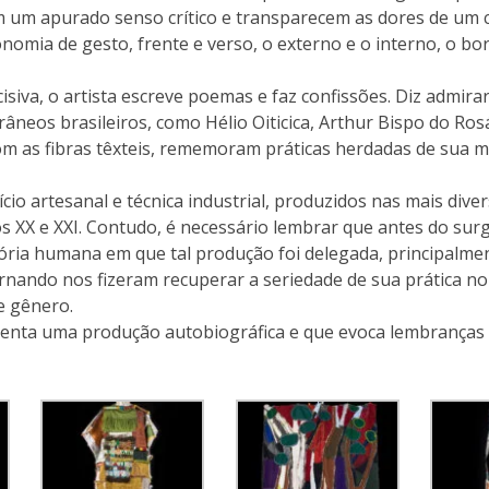
 um apurado senso crítico e transparecem as dores de um 
nomia de gesto, frente e verso, o externo e o interno, o b
ecisiva, o artista escreve poemas e faz confissões. Diz admir
âneos brasileiros, como Hélio Oiticica, Arthur Bispo do Ros
 as fibras têxteis, rememoram práticas herdadas de sua m
ício artesanal e técnica industrial, produzidos nas mais dive
s XX e XXI. Contudo, é necessário lembrar que antes do surg
istória humana em que tal produção foi delegada, principalm
ernando nos fizeram recuperar a seriedade de sua prática n
e gênero.
ta uma produção autobiográfica e que evoca lembranças d