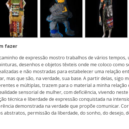
om fazer
 caminho de expressão mostro trabalhos de vários tempos, 
 pinturas, desenhos e objetos têxteis onde me coloco como
realizadas e não mostradas para estabelecer uma relação e
ar, mas que são, na verdade, sua base. A partir delas, sig
erentes e múltiplas, trazem para o material a minha relação
lidade sensorial de mulher, com deficiência, vivendo neste
ção técnica e liberdade de expressão conquistada na intensi
ência demonstrada na verdade que propõe comunicar. Cores
s abstratos, permissão da liberdade, do sonho, do desejo, do