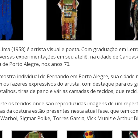
ima (1958) é artista visual e poeta. Com graduação em Letr
iversas experimentações em seu ateliê, na cidade de Canoas/
a de Porto Alegre, nos anos 70.
mostra individual de Fernando em Porto Alegre, sua cidade nat
s fazeres expressivos do artista, com destaque para os gr
lhos, tiras de pano e várias camadas de tecidos, que recicla 
te os tecidos onde são reproduzidas imagens de um repertór
das da costura estão presentes nesta atual fase, que tem co
 Warhol, Sigmar Polke, Torres Garcia, Vick Muniz e Arthur B