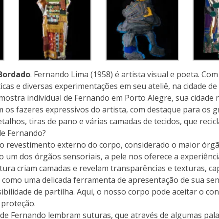
 Bordado
. Fernando Lima (1958) é artista visual e poeta. 
ticas e diversas experimentações em seu ateliê, na cidade d
mostra individual de Fernando em Porto Alegre, sua cidade nat
s fazeres expressivos do artista, com destaque para os gr
lhos, tiras de pano e várias camadas de tecidos, que recicla 
de Fernando?
 o revestimento externo do corpo, considerado o maior órg
 um dos órgãos sensoriais, a pele nos oferece a experiência
tura criam camadas e revelam transparências e texturas, cap
 como uma delicada ferramenta de apresentação de sua sensi
ilidade de partilha. Aqui, o nosso corpo pode aceitar o con
 proteção.
de Fernando lembram suturas, que através de algumas pala