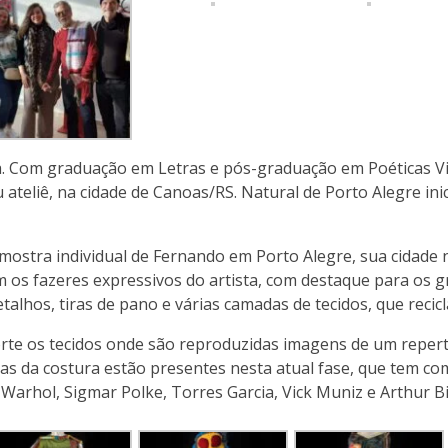
eta. Com graduação em Letras e pós-graduação em Poéticas V
 ateliê, na cidade de Canoas/RS. Natural de Porto Alegre inic
ra individual de Fernando em Porto Alegre, sua cidade nata
s fazeres expressivos do artista, com destaque para os gr
lhos, tiras de pano e várias camadas de tecidos, que recicla 
te os tecidos onde são reproduzidas imagens de um repertór
das da costura estão presentes nesta atual fase, que tem co
 Warhol, Sigmar Polke, Torres Garcia, Vick Muniz e Arthur B