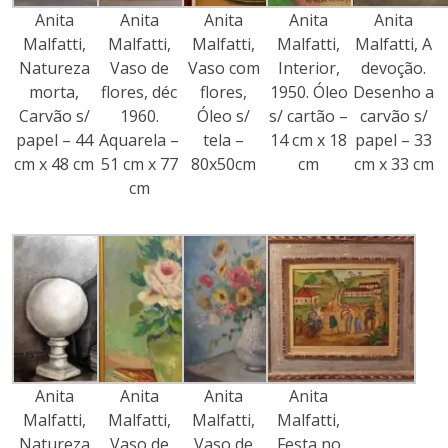
Anita
Anita
Anita
Anita
Anita
Malfatti,
Malfatti,
Malfatti,
Malfatti,
Malfatti, A
Natureza
Vaso de
Vaso com
Interior,
devoção.
morta,
flores, déc
flores,
1950. Óleo
Desenho a
Carvão s/
1960.
Óleo s/
s/ cartão –
carvão s/
papel – 44
Aquarela –
tela –
14 cm x 18
papel – 33
cm x 48 cm
51 cm x 77
80x50cm
cm
cm x 33 cm
cm
Anita
Anita
Anita
Anita
Malfatti,
Malfatti,
Malfatti,
Malfatti,
Natureza
Vaso de
Vaso de
Festa no