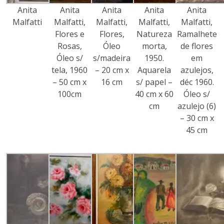
Anita
Anita
Anita
Anita
Anita
Malfatti
Malfatti,
Malfatti,
Malfatti,
Malfatti,
Flores e
Flores,
Natureza
Ramalhete
Rosas,
Óleo
morta,
de flores
Óleo s/
s/madeira
1950.
em
tela, 1960
– 20 cm x
Aquarela
azulejos,
– 50 cm x
16 cm
s/ papel –
déc 1960.
100cm
40 cm x 60
Óleo s/
cm
azulejo (6)
– 30 cm x
45 cm