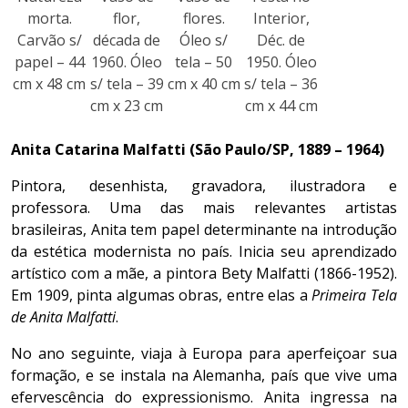
morta.
flor,
flores.
Interior,
Carvão s/
década de
Óleo s/
Déc. de
papel – 44
1960. Óleo
tela – 50
1950. Óleo
cm x 48 cm
s/ tela – 39
cm x 40 cm
s/ tela – 36
cm x 23 cm
cm x 44 cm
Anita Catarina Malfatti (São Paulo/SP, 1889 – 1964)
Pintora, desenhista, gravadora, ilustradora e
professora. Uma das mais relevantes artistas
brasileiras, Anita tem papel determinante na introdução
da estética modernista no país. Inicia seu aprendizado
artístico com a mãe, a pintora Bety Malfatti (1866-1952).
Em 1909, pinta algumas obras, entre elas a
Primeira Tela
de Anita Malfatti
.
No ano seguinte, viaja à Europa para aperfeiçoar sua
formação, e se instala na Alemanha, país que vive uma
efervescência do expressionismo. Anita ingressa na