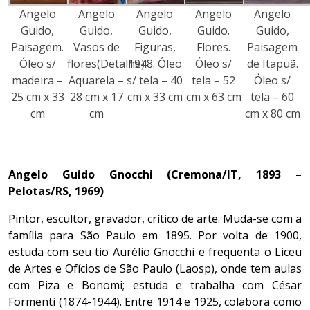
Angelo
Angelo
Angelo
Angelo
Angelo
Guido,
Guido,
Guido,
Guido.
Guido,
Paisagem.
Vasos de
Figuras,
Flores.
Paisagem
Óleo s/
flores(Detalhe).
1948. Óleo
Óleo s/
de Itapuã.
madeira –
Aquarela –
s/ tela – 40
tela – 52
Óleo s/
25 cm x 33
28 cm x 17
cm x 33 cm
cm x 63 cm
tela – 60
cm
cm
cm x 80 cm
Angelo Guido Gnocchi (Cremona/IT, 1893 –
Pelotas/RS, 1969)
Pintor, escultor, gravador, crítico de arte. Muda-se com a
família para São Paulo em 1895. Por volta de 1900,
estuda com seu tio Aurélio Gnocchi e frequenta o Liceu
de Artes e Ofícios de São Paulo (Laosp), onde tem aulas
com Piza e Bonomi; estuda e trabalha com César
Formenti (1874-1944). Entre 1914 e 1925, colabora como