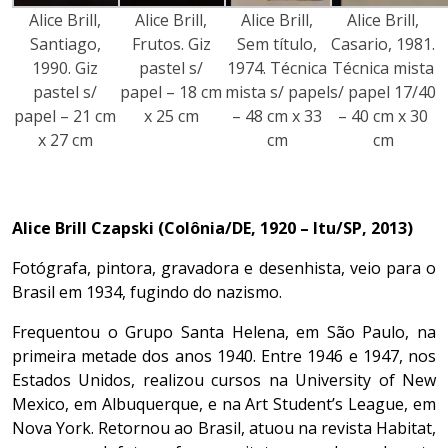
Alice Brill,
Alice Brill,
Alice Brill,
Alice Brill,
Santiago,
Frutos. Giz
Sem título,
Casario, 1981.
1990. Giz
pastel s/
1974. Técnica
Técnica mista
pastel s/
papel – 18 cm
mista s/ papel
s/ papel 17/40
papel – 21 cm
x 25 cm
– 48 cm x 33
– 40 cm x 30
x 27 cm
cm
cm
Alice Brill Czapski (Colônia/DE, 1920 – Itu/SP, 2013)
Fotógrafa, pintora, gravadora e desenhista, veio para o
Brasil em 1934, fugindo do nazismo.
Frequentou o Grupo Santa Helena, em São Paulo, na
primeira metade dos anos 1940. Entre 1946 e 1947, nos
Estados Unidos, realizou cursos na University of New
Mexico, em Albuquerque, e na Art Student’s League, em
Nova York. Retornou ao Brasil, atuou na revista Habitat,